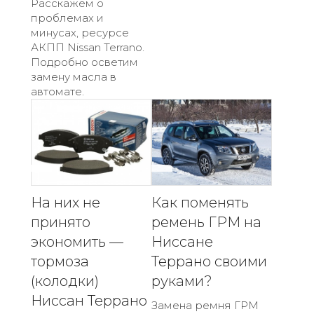
Расскажем о
проблемах и
минусах, ресурсе
АКПП Nissan Terrano.
Подробно осветим
замену масла в
автомате.
На них не
Как поменять
принято
ремень ГРМ на
экономить —
Ниссане
тормоза
Террано своими
(колодки)
руками?
Ниссан Террано
Замена ремня ГРМ