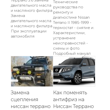
террано 3.6 Замена
Технические
двигательного масла
руководства по
и масляного фильтра
ремонту и
Замена
диагностике Nissan
двигательного масла
Terrano II 1985-1999 -
и масляного фильтра
термостат - снятие и.
При эксплуатации
Характеристики,
автомобиля
устранение
неисправностей -
схемы и фото.
Подробный мануал
Замена
Как поменять
сцепления
антифриз на
ниссан террано
Ниссан Террано