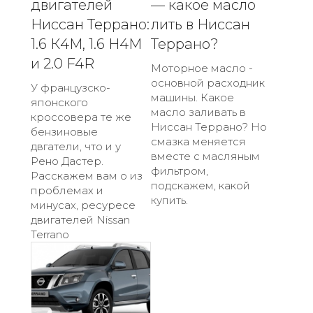
двигателей
— какое масло
Ниссан Террано:
лить в Ниссан
1.6 К4М, 1.6 Н4М
Террано?
и 2.0 F4R
Моторное масло -
основной расходник
У французско-
машины. Какое
японского
масло заливать в
кроссовера те же
Ниссан Террано? Но
бензиновые
смазка меняется
двгатели, что и у
вместе с масляным
Рено Дастер.
фильтром,
Расскажем вам о из
подскажем, какой
проблемах и
купить.
минусах, ресуресе
двигателей Nissan
Terrano