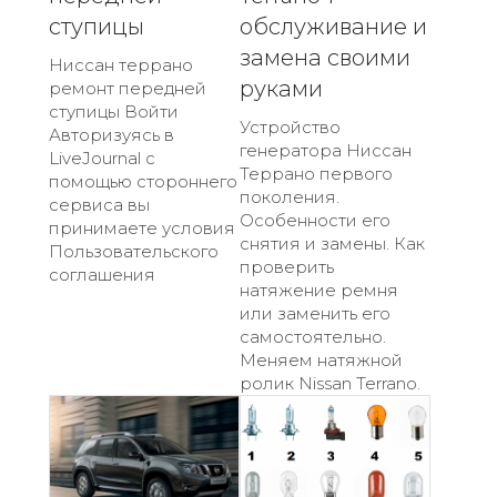
ступицы
обслуживание и
замена своими
Ниссан террано
руками
ремонт передней
ступицы Войти
Устройство
Авторизуясь в
генератора Ниссан
LiveJournal с
Террано первого
помощью стороннего
поколения.
сервиса вы
Особенности его
принимаете условия
снятия и замены. Как
Пользовательского
проверить
соглашения
натяжение ремня
или заменить его
самостоятельно.
Меняем натяжной
ролик Nissan Terrano.