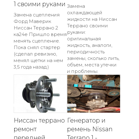
1 своими руками
Замена
охлаждающей
Замена сцепления
жидкости на Ниссан
Форд Маверик
Террано своими
Ниссан Террано 2
руками:
ка24е Пришло время
оригинальная
менять сцепление.
жидкость, аналоги,
Пока снял стартер
периодичность
(сделал ревизию,
замены, сколько лить,
менял щетки на нем
объем, места утечки
3,5 года назад.)
и проблемы.
Ниссан террано
Генератор и
ремонт
ремень Nissan
передней
Terrano 1 -