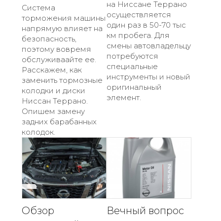
на Ниссане Террано
Система
осуществляется
торможения машины
один раз в 50-70 тыс
напрямую влияет на
км пробега. Для
безопасность,
смены автовладельцу
поэтому вовремя
потребуются
обслуживаайте ее.
специальные
Расскажем, как
инструменты и новый
заменить тормозные
оригинальный
колодки и диски
элемент.
Ниссан Террано.
Опишем замену
задних барабанных
колодок.
Обзор
Вечный вопрос