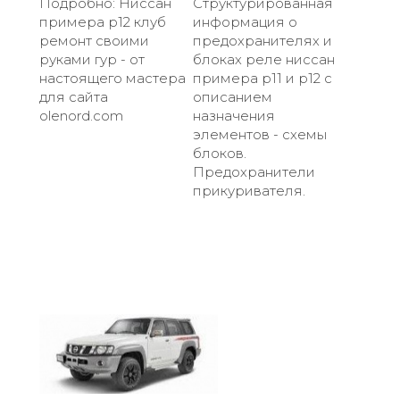
Подробно: Ниссан
Структурированная
примера р12 клуб
информация о
ремонт своими
предохранителях и
руками гур - от
блоках реле ниссан
настоящего мастера
примера р11 и р12 с
для сайта
описанием
olenord.com
назначения
элементов - схемы
блоков.
Предохранители
прикуривателя.