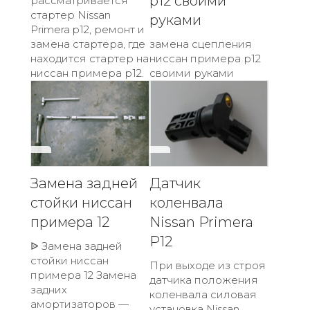
р12 своими
рассматривается
стартер Nissan
руками
Primera p12, ремонт и
замена стартера, где
замена сцепления
находится стартер на
ниссан примера р12
ниссан примера р12.
своими руками
Замена задней
Датчик
стойки ниссан
коленвала
примера 12
Nissan Primera
P12
ᐉ Замена задней
стойки ниссан
При выходе из строя
примера 12 Замена
датчика положения
задних
коленвала силовая
амортизаторов —
установка Nissan