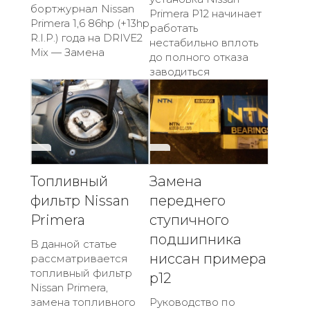
бортжурнал Nissan
Primera P12 начинает
Primera 1,6 86hp (+13hp
работать
R.I.P.) года на DRIVE2
нестабильно вплоть
Mix — Замена
до полного отказа
заводиться
Топливный
Замена
фильтр Nissan
переднего
Primera
ступичного
подшипника
В данной статье
ниссан примера
рассматривается
топливный фильтр
р12
Nissan Primera,
замена топливного
Руководство по