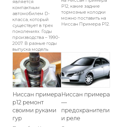
на Ниссан Примера
является
Р12, какие задние
компактным
тормозные колодки
автомобилем D-
можно поставить на
класса, который
Ниссан Примера Р12.
существует в трех
поколениях. Годы
производства – 1990-
2007. В разные годы
выпуска модель
Ниссан примера
Ниссан примера
р12 ремонт
—
своими руками
предохранители
гур
и реле