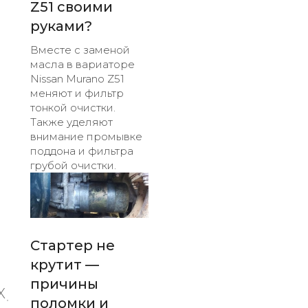
Z51 своими
руками?
Вместе с заменой
масла в вариаторе
Nissan Murano Z51
меняют и фильтр
тонкой очистки.
Также уделяют
внимание промывке
поддона и фильтра
грубой очистки.
Стартер не
крутит —
причины
X
поломки и