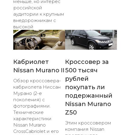
меньше, но интерес
российской
аудитории к крупным
внедорожникам с
высокой
Кабриолет
Кроссовер за
Nissan Murano II
500 тысяч
рублей
Обзор кроссовера-
покупать ли
кабриолета Ниссан
Мурано (2-е
подержанный
поколения) с
Nissan Murano
фотографиями.
Z50
Технические
характеристики
Этим кроссовером
Nissan Murano
компания Nissan
CrossCabriolet и его