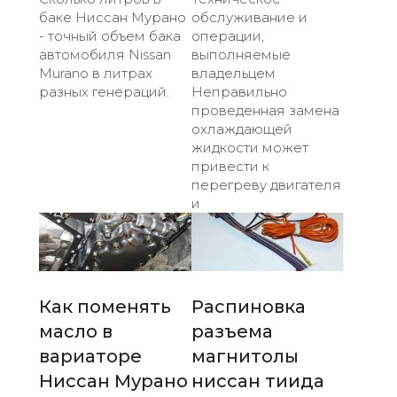
баке Ниссан Мурано
обслуживание и
- точный объем бака
операции,
автомобиля Nissan
выполняемые
Murano в литрах
владельцем
разных генераций.
Неправильно
проведенная замена
охлаждающей
жидкости может
привести к
перегреву двигателя
и
Как поменять
Распиновка
масло в
разъема
вариаторе
магнитолы
Ниссан Мурано
ниссан тиида