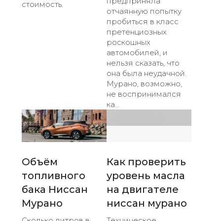
предприняла
стоимость.
отчаянную попытку
пробиться в класс
претенциозных
роскошных
автомобилей, и
нельзя сказать, что
она была неудачной.
Мурано, возможно,
не воспринимался
ка...
Объём
Как проверить
топливного
уровень масла
бака Ниссан
на двигателе
Мурано
ниссан мурано
Сколько литров в
Техническое