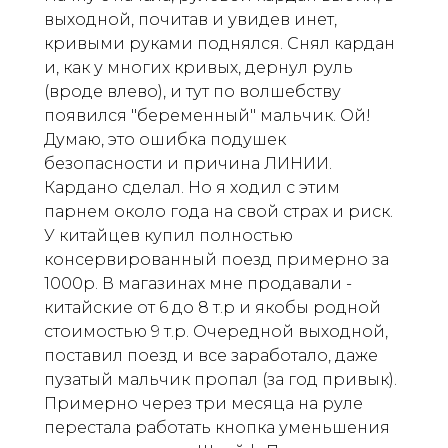
выходной, почитав и увидев инет,
кривыми руками поднялся. Снял кардан
и, как у многих кривых, дернул руль
(вроде влево), и тут по волшебству
появился "беременный" мальчик. Ой!
Думаю, это ошибка подушек
безопасности и причина ЛИНИИ.
Кардано сделал. Но я ходил с этим
парнем около года на свой страх и риск.
У китайцев купил полностью
консервированный поезд примерно за
1000р. В магазинах мне продавали -
китайские от 6 до 8 т.р и якобы родной
стоимостью 9 т.р. Очередной выходной,
поставил поезд и все заработало, даже
пузатый мальчик пропал (за год привык).
Примерно через три месяца на руле
перестала работать кнопка уменьшения