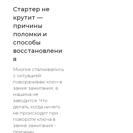
Стартер не
крутит —
причины
поломки и
способы
восстановлени
я
Многие сталкивались
с ситуацией:
поворачиваю ключ в
замке зажигания, а
машина не
заводится. Что
делать, когда ничего
не происходит при
повороте ключа в
замке зажигания -
причины