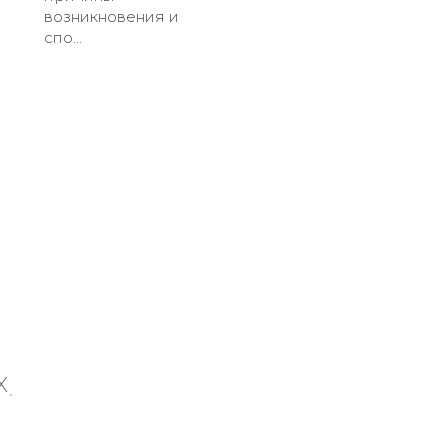
возникновения и
спо...
X