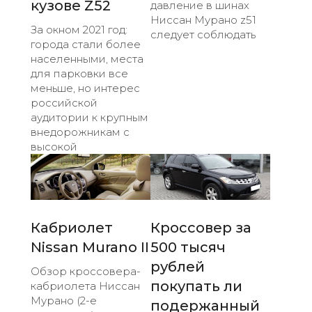
кузове Z52
давление в шинах
Ниссан Мурано z51
За окном 2021 год:
следует соблюдать
города стали более
населенными, места
для парковки все
меньше, но интерес
российской
аудитории к крупным
внедорожникам с
высокой
Кабриолет
Кроссовер за
Nissan Murano II
500 тысяч
рублей
Обзор кроссовера-
покупать ли
кабриолета Ниссан
Мурано (2-е
подержанный