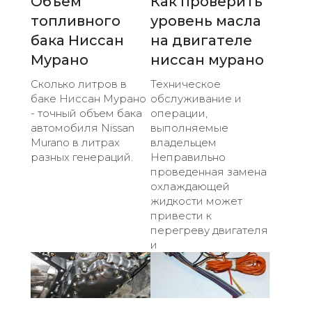
Объём
Как проверить
топливного
уровень масла
бака Ниссан
на двигателе
Мурано
ниссан мурано
Сколько литров в
Техническое
баке Ниссан Мурано
обслуживание и
- точный объем бака
операции,
автомобиля Nissan
выполняемые
Murano в литрах
владельцем
разных генераций.
Неправильно
проведенная замена
охлаждающей
жидкости может
привести к
перегреву двигателя
и