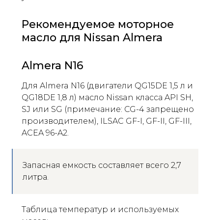
Рекомендуемое моторное
масло для Nissan Almera
Almera N16
Для Almera N16 (двигатели QG15DE 1,5 л и
QG18DE 1,8 л) масло Nissan класса API SH,
SJ или SG (примечание: CG-4 запрещено
производителем), ILSAC GF-I, GF-II, GF-III,
ACEA 96-A2.
Запасная емкость составляет всего 2,7
литра.
Таблица температур и используемых