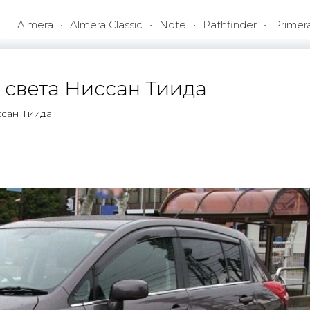
Almera
Almera Classic
Note
Pathfinder
Primer
 света Ниссан Тиида
ссан Тиида