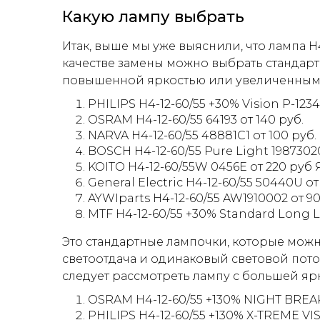
Какую лампу выбрать
Итак, выше мы уже выяснили, что лампа H
качестве замены можно выбрать стандарт
повышенной яркостью или увеличенным
PHILIPS H4-12-60/55 +30% Vision P-12
OSRAM H4-12-60/55 64193 от 140 руб.
NARVA H4-12-60/55 48881C1 от 100 руб.
BOSCH H4-12-60/55 Pure Light 1987302
KOITO H4-12-60/55W 0456E от 220 руб
General Electric H4-12-60/55 50440U о
AYWIparts H4-12-60/55 AW1910002 от 
MTF H4-12-60/55 +30% Standard Long L
Это стандартные лампочки, которые можн
светоотдача и одинаковый световой пото
следует рассмотреть лампу с большей яр
OSRAM H4-12-60/55 +130% NIGHT BREA
PHILIPS H4-12-60/55 +130% X-TREME VI