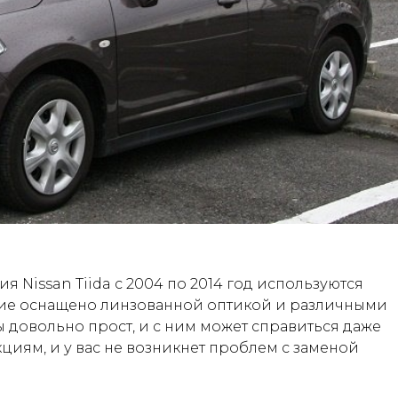
я Nissan Tiida с 2004 по 2014 год используются
ние оснащено линзованной оптикой и различными
 довольно прост, и с ним может справиться даже
циям, и у вас не возникнет проблем с заменой