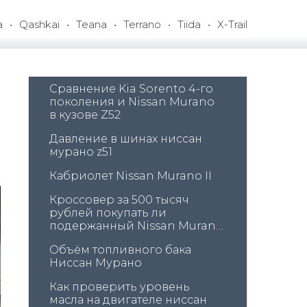
a
Qashkai
Teana
Terrano
Tiida
X-Trail
Сравнение Kia Sorento 4-го 
поколения и Nissan Murano 
в кузове Z52
Давление в шинах ниссан 
мурано z51
Кабриолет Nissan Murano II
Кроссовер за 500 тысяч 
рублей покупать ли 
подержанный Nissan Murano 
Z50
Объём топливного бака 
Ниссан Мурано
Как проверить уровень 
масла на двигателе ниссан 