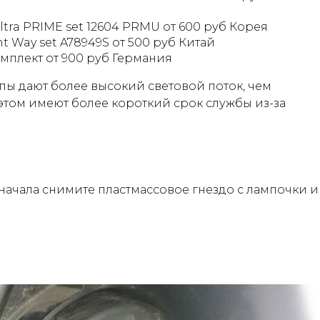
Ultra PRIME set 12604 PRMU от 600 руб Корея
ght Way set A78949S от 500 руб Китай
омплект от 900 руб Германия
 дают более высокий световой поток, чем
этом имеют более короткий срок службы из-за
 сначала снимите пластмассовое гнездо с лампочки и