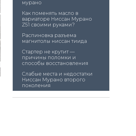
мурано
Как поменять масло в 
вариаторе Ниссан Мурано 
Z51 своими руками?
Распиновка разъема 
магнитолы ниссан тиида
Стартер не крутит — 
причины поломки и 
способы восстановления
Слабые места и недостатки 
Ниссан Мурано второго 
поколения