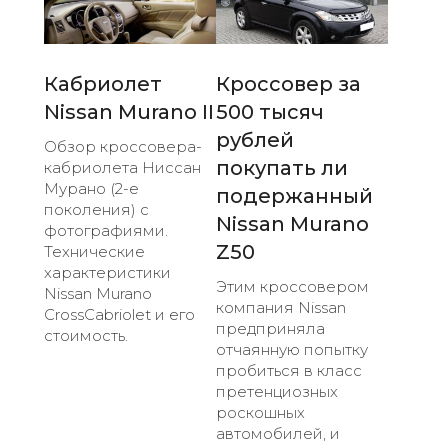
Кабриолет
Кроссовер за
Nissan Murano II
500 тысяч
рублей
Обзор кроссовера-
покупать ли
кабриолета Ниссан
Мурано (2-е
подержанный
поколения) с
Nissan Murano
фотографиями.
Z50
Технические
характеристики
Этим кроссовером
Nissan Murano
компания Nissan
CrossCabriolet и его
предприняла
стоимость.
отчаянную попытку
пробиться в класс
претенциозных
роскошных
автомобилей, и