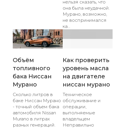
нельзя сказать, что
она была неудачной.
Мурано, возможно,
не воспринимался
ка...
Объём
Как проверить
топливного
уровень масла
бака Ниссан
на двигателе
Мурано
ниссан мурано
Сколько литров в
Техническое
баке Ниссан Мурано
обслуживание и
- точный объем бака
операции,
автомобиля Nissan
выполняемые
Murano в литрах
владельцем
разных генераций.
Неправильно