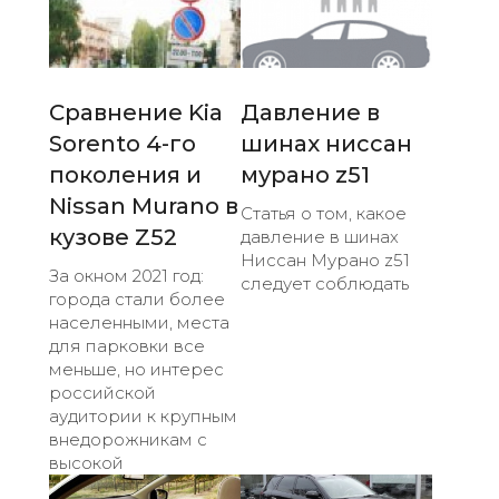
Сравнение Kia
Давление в
Sorento 4-го
шинах ниссан
поколения и
мурано z51
Nissan Murano в
Статья о том, какое
кузове Z52
давление в шинах
Ниссан Мурано z51
За окном 2021 год:
следует соблюдать
города стали более
населенными, места
для парковки все
меньше, но интерес
российской
аудитории к крупным
внедорожникам с
высокой