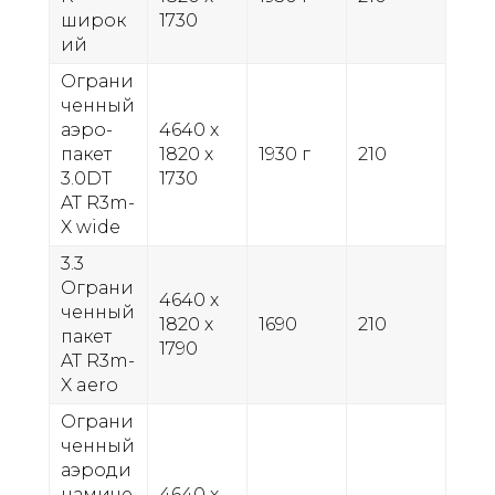
широк
1730
ий
Ограни
ченный
аэро-
4640 х
пакет
1820 х
1930 г
210
3.0DT
1730
AT R3m-
X wide
3.3
Ограни
4640 х
ченный
1820 х
1690
210
пакет
1790
AT R3m-
X aero
Ограни
ченный
аэроди
намиче
4640 х