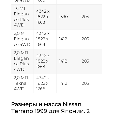
ce 4WD
1668
1.6 MT
4342 х
Elegan
1822 х
1390
205
ce Plus
1668
4WD
2,0 МТ
4342 х
Elegan
1822 х
1412
205
ce 4WD
1668
2,0 МП
4342 х
Elegan
1822 х
1412
205
ce Plus
1668
4WD
2,0 МП
4342 х
Tekna
1822 х
1412
205
4WD
1668
Размеры и масса Nissan
Terrano 1999 для Японии, 2