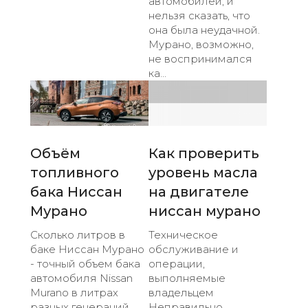
автомобилей, и
нельзя сказать, что
она была неудачной.
Мурано, возможно,
не воспринимался
ка...
Объём
Как проверить
топливного
уровень масла
бака Ниссан
на двигателе
Мурано
ниссан мурано
Сколько литров в
Техническое
баке Ниссан Мурано
обслуживание и
- точный объем бака
операции,
автомобиля Nissan
выполняемые
Murano в литрах
владельцем
разных генераций.
Неправильно