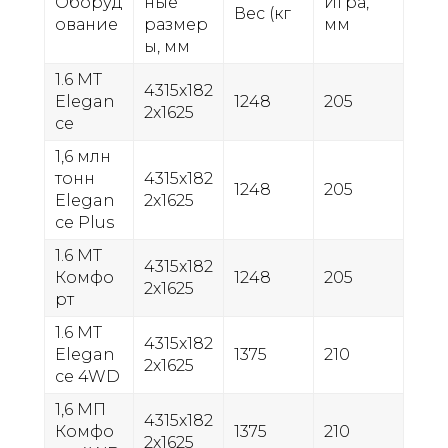
Оборуд
ные
Игра,
Вес (кг
ование
размер
мм
ы, мм
1.6 MT
4315x182
Elegan
1248
205
2x1625
ce
1,6 млн
тонн
4315x182
1248
205
Elegan
2x1625
ce Plus
1.6 MT
4315x182
Комфо
1248
205
2x1625
рт
1.6 МТ
4315x182
Elegan
1375
210
2x1625
ce 4WD
1,6 МП
4315x182
Комфо
1375
210
2x1625