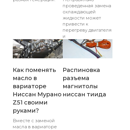
проведенная замена
охлаждающей
жидкости может
привести к
перегреву двигателя
и
Как поменять
Распиновка
масло в
разъема
вариаторе
магнитолы
Ниссан Мурано
ниссан тиида
Z51 своими
руками?
Вместе с заменой
масла в вариаторе