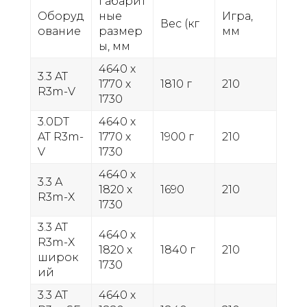
Габарит
Оборуд
ные
Игра,
Вес (кг
ование
размер
мм
ы, мм
4640 х
3.3 AT
1770 х
1810 г
210
R3m-V
1730
3.0DT
4640 х
AT R3m-
1770 х
1900 г
210
V
1730
4640 х
3.3 А
1820 х
1690
210
R3m-X
1730
3.3 AT
4640 х
R3m-X
1820 х
1840 г
210
широк
1730
ий
3.3 AT
4640 х