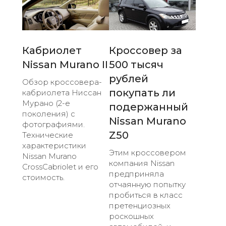
Кабриолет
Кроссовер за
Nissan Murano II
500 тысяч
рублей
Обзор кроссовера-
покупать ли
кабриолета Ниссан
Мурано (2-е
подержанный
поколения) с
Nissan Murano
фотографиями.
Z50
Технические
характеристики
Этим кроссовером
Nissan Murano
компания Nissan
CrossCabriolet и его
предприняла
стоимость.
отчаянную попытку
пробиться в класс
претенциозных
роскошных