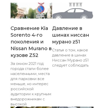
Сравнение Kia
Давление в
Sorento 4-го
шинах ниссан
поколения и
мурано z51
Nissan Murano в
Статья о том, какое
кузове Z52
давление в шинах
Ниссан Мурано z51
За окном 2021 год:
следует соблюдать
города стали более
населенными, места
для парковки все
меньше, но интерес
российской
аудитории к крупным
внедорожникам с
высокой