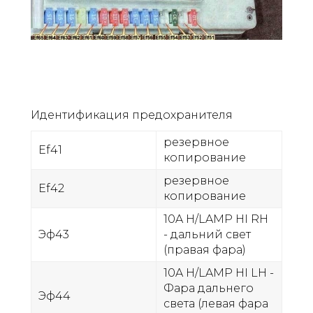
Идентификация предохранителя
резервное
Ef41
копирование
резервное
Ef42
копирование
10A H/LAMP HI RH
Эф43
- дальний свет
(правая фара)
10A H/LAMP HI LH -
Фара дальнего
Эф44
света (левая фара