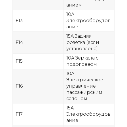
анием
10A
F13
Электрооборудов
ание
15A Задняя
F14
розетка (если
установлена)
10A Зеркала с
F15
подогревом
10A
Электрическое
F16
управление
пассажирским
салоном
15A
F17
Электрооборудов
ание