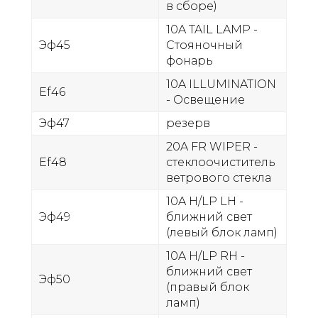
в сборе)
10A TAIL LAMP -
Эф45
Стояночный
фонарь
10A ILLUMINATION
Ef46
- Освещение
Эф47
резерв
20A FR WIPER -
Ef48
стеклоочиститель
ветрового стекла
10A H/LP LH -
Эф49
ближний свет
(левый блок ламп)
10A H/LP RH -
ближний свет
Эф50
(правый блок
ламп)