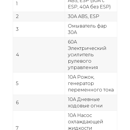
ABS, ESP (50A с
1
ESP, 40A без ESP)
2
30A ABS, ESP
Омыватель фар
3
30A
60A
Электрический
4
усилитель
рулевого
управления
10A Рожок,
5
генератор
переменного тока
10A Дневные
6
ходовые огни
10A Насос
охлаждающей
7
жидкости