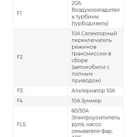
20A
Воздухоохладител
F1
ь турбины
(турбодизель)
10A Селекторный
переключатель
режимов
трансмиссии в
F2
сборе
(автомобили с
полным
приводом)
F3
Альтернатор 10A
F4
10A Зуммер
60/30A
Электроусилитель
FL5
руля, насос
омывателя фар,