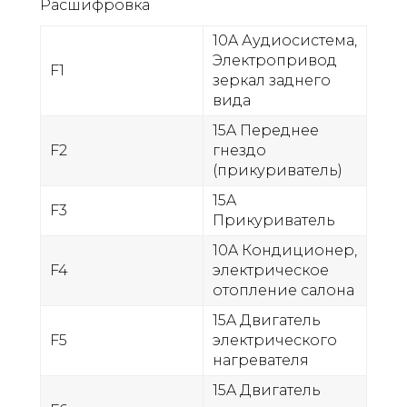
Расшифровка
10A Аудиосистема,
Электропривод
F1
зеркал заднего
вида
15A Переднее
F2
гнездо
(прикуриватель)
15A
F3
Прикуриватель
10A Кондиционер,
F4
электрическое
отопление салона
15A Двигатель
F5
электрического
нагревателя
15A Двигатель