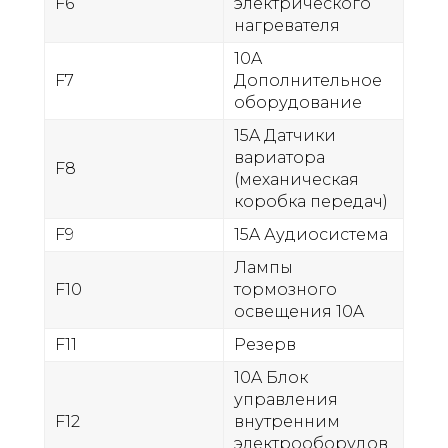
F6
электрического
нагревателя
10A
F7
Дополнительное
оборудование
15A Датчики
вариатора
F8
(механическая
коробка передач)
F9
15A Аудиосистема
Лампы
F10
тормозного
освещения 10A
F11
Резерв
10A Блок
управления
F12
внутренним
электрооборудов