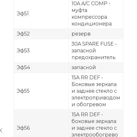
10A A/C COMP -
муфта
Эф51
компрессора
кондиционера
Эф52
резерв
30A SPARE FUSE -
Эф53
запасной
предохранитель
Эф54
запасной
15A RR DEF -
Боковые зеркала
Эф55
и заднее стекло с
электроприводом
и обогревом
15A RR DEF -
боковые зеркала
Эф56
и заднее стекло с
X
электрообогрево