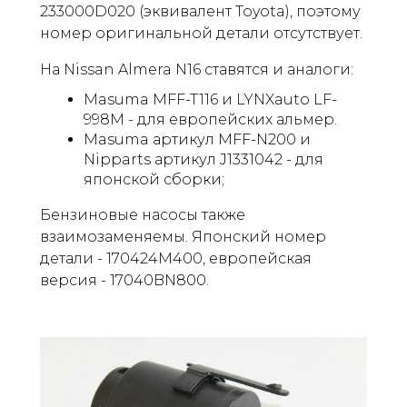
233000D020 (эквивалент Toyota), поэтому
номер оригинальной детали отсутствует.
На Nissan Almera N16 ставятся и аналоги:
Masuma MFF-T116 и LYNXauto LF-
998M - для европейских альмер.
Masuma артикул MFF-N200 и
Nipparts артикул J1331042 - для
японской сборки;
Бензиновые насосы также
взаимозаменяемы. Японский номер
детали - 170424M400, европейская
версия - 17040BN800.