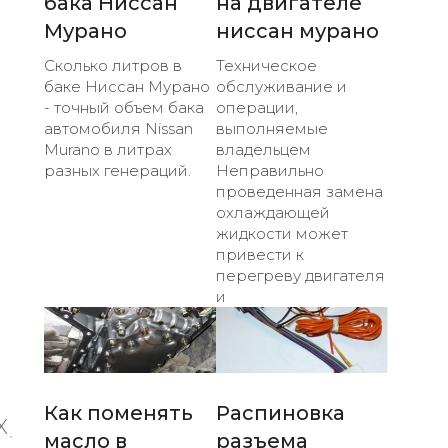
бака Ниссан
на двигателе
Мурано
ниссан мурано
Сколько литров в
Техническое
баке Ниссан Мурано
обслуживание и
- точный объем бака
операции,
автомобиля Nissan
выполняемые
Murano в литрах
владельцем
разных генераций.
Неправильно
проведенная замена
охлаждающей
жидкости может
привести к
перегреву двигателя
и
Как поменять
Распиновка
X
масло в
разъема