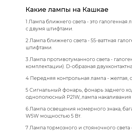
Какие лампы на Кашкае
1 Лампа ближнего света - это галогенна
с двумя штифтами.
2 Лампа ближнего света - 55-ваттная гал
штифтами.
3 Лампа противотуманного света - галоге
комплектации). D-образная двухконтактн
4 Передняя контрольная лампа - желтая, 
5 Сигнальный фонарь, фонарь заднего х
однополюсный P21W, лампа накаливания 2
6 Лампа освещения номерного знака, баг
W5W мощностью 5 Вт.
7 Лампа тормозного и стояночного света 