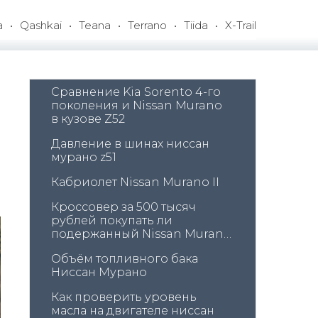
a
Qashkai
Teana
Terrano
Tiida
X-Trail
Сравнение Kia Sorento 4-го 
поколения и Nissan Murano 
в кузове Z52
Давление в шинах ниссан 
мурано z51
Кабриолет Nissan Murano II
Кроссовер за 500 тысяч 
рублей покупать ли 
подержанный Nissan Murano 
Z50
Объём топливного бака 
Ниссан Мурано
Как проверить уровень 
масла на двигателе ниссан 