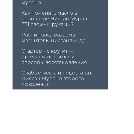
мурано
Как поменять масло в 
вариаторе Ниссан Мурано 
Z51 своими руками?
Распиновка разъема 
магнитолы ниссан тиида
Стартер не крутит — 
причины поломки и 
способы восстановления
Слабые места и недостатки 
Ниссан Мурано второго 
поколения