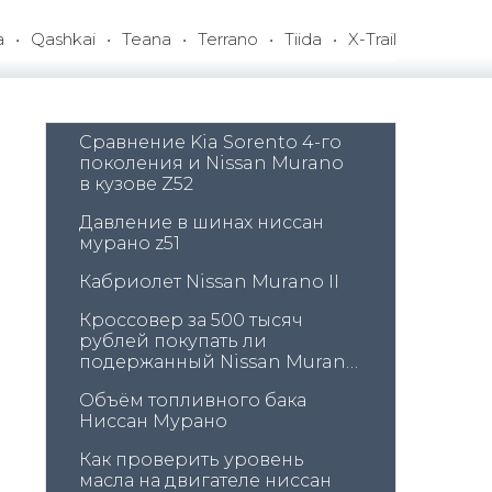
a
Qashkai
Teana
Terrano
Tiida
X-Trail
Сравнение Kia Sorento 4-го 
поколения и Nissan Murano 
в кузове Z52
Давление в шинах ниссан 
мурано z51
Кабриолет Nissan Murano II
Кроссовер за 500 тысяч 
рублей покупать ли 
подержанный Nissan Murano 
Z50
Объём топливного бака 
Ниссан Мурано
Как проверить уровень 
масла на двигателе ниссан 