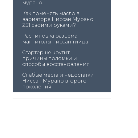
мурано
Как поменять масло в 
вариаторе Ниссан Мурано 
Z51 своими руками?
Распиновка разъема 
магнитолы ниссан тиида
Стартер не крутит — 
причины поломки и 
способы восстановления
Слабые места и недостатки 
Ниссан Мурано второго 
поколения