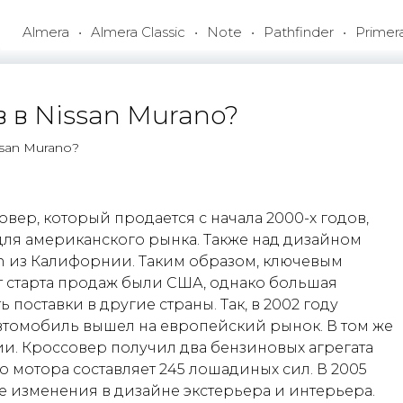
Almera
Almera Classic
Note
Pathfinder
Primer
 в Nissan Murano?
san Murano?
вер, который продается с начала 2000-х годов,
для американского рынка. Также над дизайном
n из Калифорнии. Таким образом, ключевым
т старта продаж были США, однако большая
поставки в другие страны. Так, в 2002 году
автомобиль вышел на европейский рынок. В том же
ии. Кроссовер получил два бензиновых агрегата
го мотора составляет 245 лошадиных сил. В 2005
 изменения в дизайне экстерьера и интерьера.