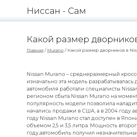
Ниссан - Сам
Какой размер дворников
Главная
/
Murano
/ Какой размер дворников в Nis
Nissan Murano – среднеразмерный кроссо
изначально эта модель разрабатывалась 
автомобиля работали специалисты Nissa
регионом сбыта Nissan Murano на момен
популярность модели позволила наладить 
начались продажи в США, а в 2004 году 
году Nissan Murano стал доступен в Япон
объемом 2,5 и 3,5 литра. Мощность второ
году,автомобиль получил незначительные