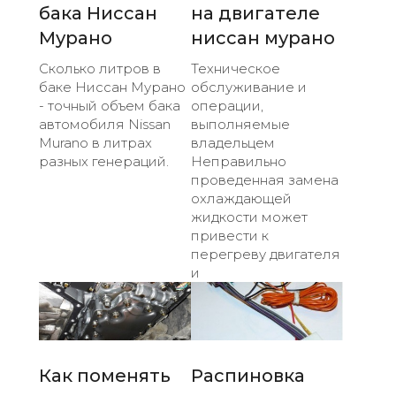
бака Ниссан
на двигателе
Мурано
ниссан мурано
Сколько литров в
Техническое
баке Ниссан Мурано
обслуживание и
- точный объем бака
операции,
автомобиля Nissan
выполняемые
Murano в литрах
владельцем
разных генераций.
Неправильно
проведенная замена
охлаждающей
жидкости может
привести к
перегреву двигателя
и
Как поменять
Распиновка