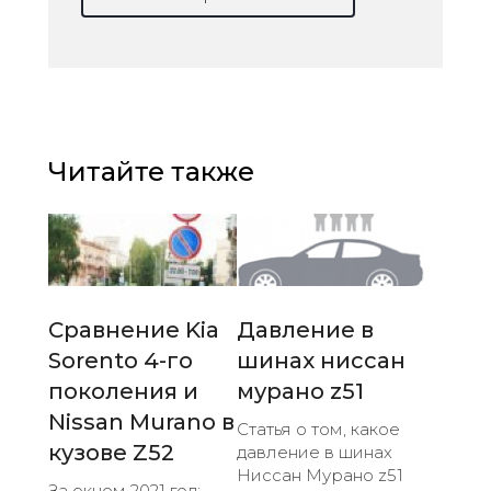
Читайте также
Сравнение Kia
Давление в
Sorento 4-го
шинах ниссан
поколения и
мурано z51
Nissan Murano в
Статья о том, какое
кузове Z52
давление в шинах
Ниссан Мурано z51
За окном 2021 год: