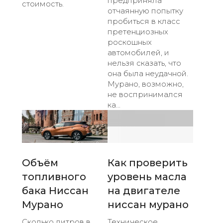
предприняла
стоимость.
отчаянную попытку
пробиться в класс
претенциозных
роскошных
автомобилей, и
нельзя сказать, что
она была неудачной.
Мурано, возможно,
не воспринимался
ка...
Объём
Как проверить
топливного
уровень масла
бака Ниссан
на двигателе
Мурано
ниссан мурано
Сколько литров в
Техническое