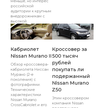
меньше, но интерес
российской
аудитории к крупным
внедорожникам с
высокой
Кабриолет
Кроссовер за
Nissan Murano II
500 тысяч
рублей
Обзор кроссовера-
покупать ли
кабриолета Ниссан
Мурано (2-е
подержанный
поколения) с
Nissan Murano
фотографиями.
Z50
Технические
характеристики
Этим кроссовером
Nissan Murano
компания Nissan
CrossCabriolet и его