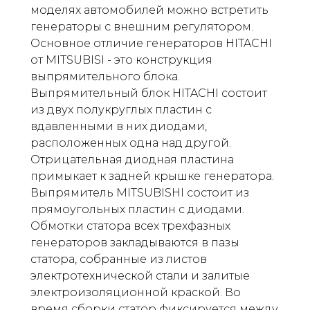
моделях автомобилей можно встретить
генераторы с внешним регулятором.
Основное отличие генераторов HITACHI
от MITSUBISI - это конструкция
выпрямительного блока.
Выпрямительный блок HITACHI состоит
из двух полукруглых пластин с
вдавленными в них диодами,
расположенных одна над другой.
Отрицательная диодная пластина
примыкает к задней крышке генератора.
Выпрямитель MITSUBISHI состоит из
прямоугольных пластин с диодами.
Обмотки статора всех трехфазных
генераторов закладываются в пазы
статора, собранные из листов
электротехнической стали и залитые
электроизоляционной краской. Во
время сборки статор фиксируется между