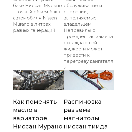
баке Ниссан Мурано
обслуживание и
- точный объем бака
операции,
автомобиля Nissan
выполняемые
Murano в литрах
владельцем
разных генераций.
Неправильно
проведенная замена
охлаждающей
жидкости может
привести к
перегреву двигателя
и
Как поменять
Распиновка
масло в
разъема
вариаторе
магнитолы
Ниссан Мурано
ниссан тиида