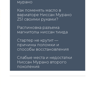
мурано
Как поменять масло в 
вариаторе Ниссан Мурано 
Z51 своими руками?
Распиновка разъема 
магнитолы ниссан тиида
Стартер не крутит — 
причины поломки и 
способы восстановления
Слабые места и недостатки 
Ниссан Мурано второго 
поколения