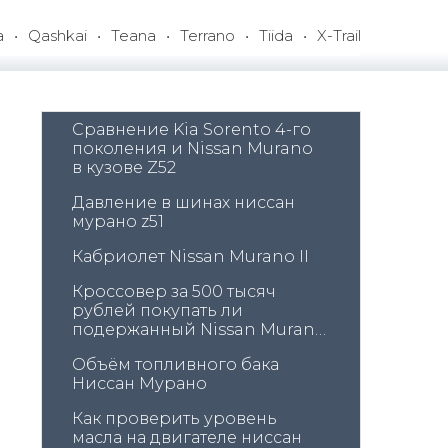
a
Qashkai
Teana
Terrano
Tiida
X-Trail
Сравнение Kia Sorento 4-го 
поколения и Nissan Murano 
в кузове Z52
Давление в шинах ниссан 
мурано z51
Кабриолет Nissan Murano II
Кроссовер за 500 тысяч 
рублей покупать ли 
подержанный Nissan Murano 
Z50
Объём топливного бака 
Ниссан Мурано
Как проверить уровень 
масла на двигателе ниссан 